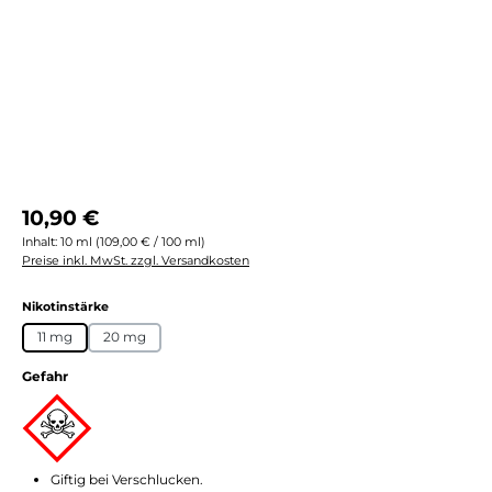
Regulärer Preis:
10,90 €
Inhalt:
10 ml
(109,00 € / 100 ml)
Preise inkl. MwSt. zzgl. Versandkosten
auswählen
Nikotinstärke
11 mg
20 mg
Gefahr
Giftig bei Verschlucken.