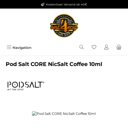
Kostenloser Versand ab 40€
Zum Hauptinhalt springen
Du hast 0 Produkt
Navigation
Pod Salt CORE NicSalt Coffee 10ml
Bildergalerie überspringen