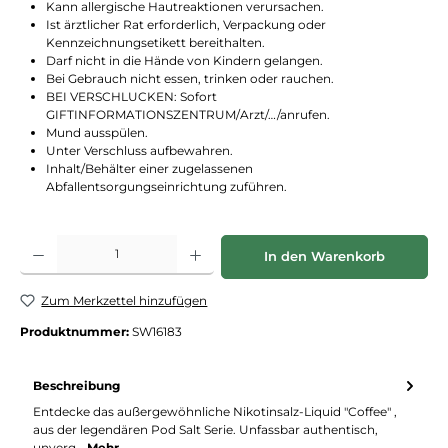
Kann allergische Hautreaktionen verursachen.
Ist ärztlicher Rat erforderlich, Verpackung oder
Kennzeichnungsetikett bereithalten.
Darf nicht in die Hände von Kindern gelangen.
Bei Gebrauch nicht essen, trinken oder rauchen.
BEI VERSCHLUCKEN: Sofort
GIFTINFORMATIONSZENTRUM/Arzt/…/anrufen.
Mund ausspülen.
Unter Verschluss aufbewahren.
Inhalt/Behälter einer zugelassenen
Abfallentsorgungseinrichtung zuführen.
Produkt Anzahl: Gib den gewünschten Wert ein oder benutze die Schaltflächen
In den Warenkorb
Zum Merkzettel hinzufügen
Produktnummer:
SW16183
Beschreibung
Entdecke das außergewöhnliche Nikotinsalz-Liquid "Coffee" ,
aus der legendären Pod Salt Serie. Unfassbar authentisch,
unverg…
Mehr