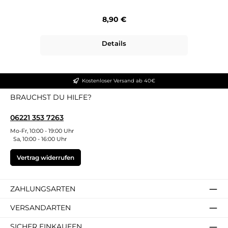
Regulärer Preis:
8,90 €
Details
Kostenloser Versand ab 40€
BRAUCHST DU HILFE?
06221 353 7263
Mo-Fr, 10:00 - 19:00 Uhr
Sa, 10:00 - 16:00 Uhr
Vertrag widerrufen
ZAHLUNGSARTEN
VERSANDARTEN
SICHER EINKAUFEN