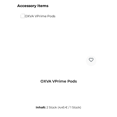
Produktgalerie überspringen
Accessory Items
OXVA VPrime Pods
Inhalt:
2 Stück
(4,45 € / 1 Stück)