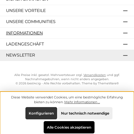
UNSERE VORTEILE
UNSERE COMMUNITIES
INFORMATIONEN
LADENGESCHÄFT
NEWSLETTER
Alle Preise inkl. gesetzl. Mehrwertsteuer zzgl.
Versandkosten
und ggf.
Nachnahmegebühren, wenn nicht anders angegeben.
© 2026 best4cig - Alle Rechte vorbehalten. Theme by
ThemeWare®
Diese Website verwendet Cookies, um eine bestmögliche Erfahrung
bieten zu können.
Mehr Informationen ...
Konfigurieren
Nur technisch notwendige
Alle Cookies akzeptieren