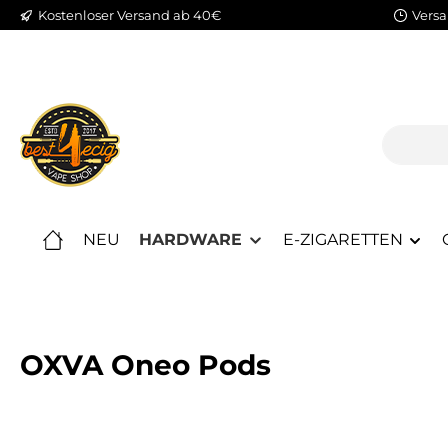
Kostenloser Versand ab 40€
Versa
m Hauptinhalt springen
Zur Suche springen
Zur Hauptnavigation springen
NEU
HARDWARE
E-ZIGARETTEN
OXVA Oneo Pods