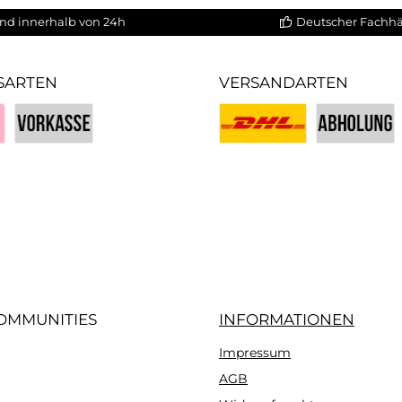
nd innerhalb von 24h
Deutscher Fachh
SARTEN
VERSANDARTEN
Vorkasse
Benutzerdefiniertes Bild 1
Benutzerdefin
iertes Bild 3
OMMUNITIES
INFORMATIONEN
Impressum
gram
AGB