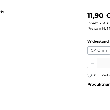
Regulärer Pr
11,90 
Inhalt:
3 Stü
Preise inkl. 
Widerstand
0,4 Ohm
Produkt Anza
Zum Merkze
Produktnu