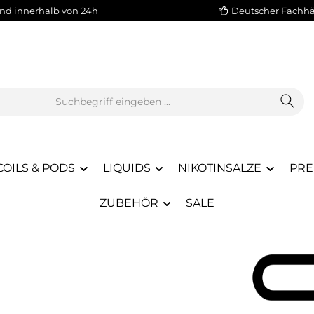
nd innerhalb von 24h
Deutscher Fachh
COILS & PODS
LIQUIDS
NIKOTINSALZE
PRE
ZUBEHÖR
SALE