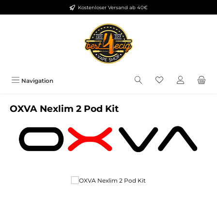
Kostenloser Versand ab 40€
Zum Hauptinhalt springen
Du hast 0 Produkt
Navigation
OXVA Nexlim 2 Pod Kit
Bildergalerie überspringen