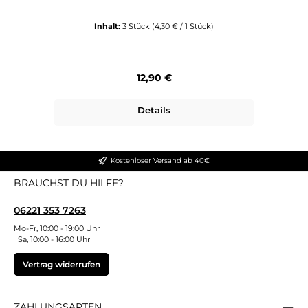
Inhalt:
3 Stück
(4,30 € / 1 Stück)
Regulärer Preis:
12,90 €
Details
Kostenloser Versand ab 40€
BRAUCHST DU HILFE?
06221 353 7263
Mo-Fr, 10:00 - 19:00 Uhr
Sa, 10:00 - 16:00 Uhr
Vertrag widerrufen
ZAHLUNGSARTEN