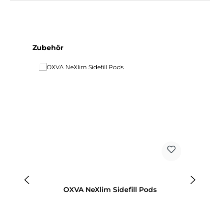
Produktgalerie überspringen
Zubehör
Ne
OXVA NeXlim Sidefill Pods