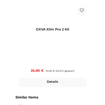
OXVA Xlim Pro 2 Kit
Verkaufspreis:
26,80 €
Regulärer Preis:
34,90 €
(23.21% gespart)
Details
Produktgalerie überspringen
Similar Items