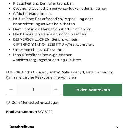
Flüssigkeit und Dampf entzündbar.
Gesundheitsschädlich bei Verschlucken oder Einatmen
Giftig bei Hautkontakt.
Ist ärztlicher Rat erforderlich, Verpackung oder
Kennzeichnungsetikett bereithalten.
Darf nicht in die Hände von Kindern gelangen.
Nach Gebrauch Hände gründlich waschen.
BEI VERSCHLUCKEN: Bei Unwohlsein
GIFTINFORMATIONSZENTRUM/Arzt/… anrufen.
Unter Verschluss aufbewahren.
Inhalt/Behälter einer zugelassenen
Abfallentsorgungseinrichtung zuführen.
EUH208: Enthält Eugenylacetat, Valeraldehyd, Beta Damascon.
Kann allergische Reaktionen hervorrufen
Produkt Anzahl: Gib den gewünschten Wert ein oder benutze die Schaltflächen
In den Warenkorb
Zum Merkzettel hinzufügen
Produktnummer:
SW16222
Beschreibung