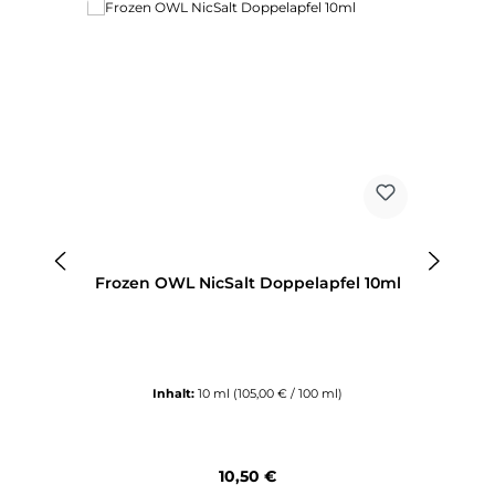
Frozen OWL NicSalt Doppelapfel 10ml
Inhalt:
10 ml
(105,00 € / 100 ml)
Regulärer Preis:
10,50 €