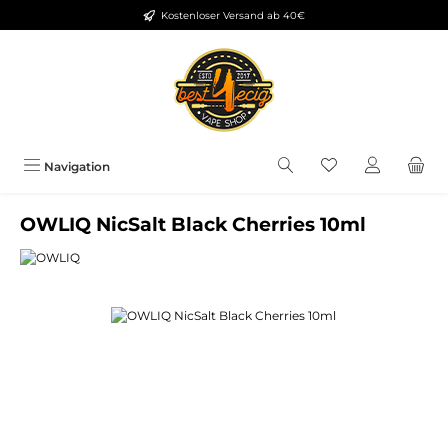
Kostenloser Versand ab 40€
Zum Hauptinhalt springen
Du hast 0 Produkt
Navigation
OWLIQ NicSalt Black Cherries 10ml
Bildergalerie überspringen