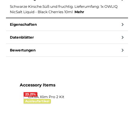
Schwarze Kirsche.Süß und fruchtig. Lieferumfang: 1x OWLIQ
NicSalt Liquid - Black Cherries 10ml
Mehr
Eigenschaften
Datenblätter
Bewertungen
Produktgalerie überspringen
Accessory Items
23.21
%
Auslaufartikel