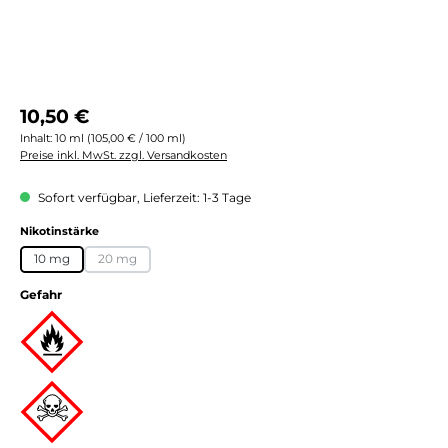
Regulärer Preis:
10,50 €
Inhalt:
10 ml
(105,00 € / 100 ml)
Preise inkl. MwSt. zzgl. Versandkosten
Sofort verfügbar, Lieferzeit: 1-3 Tage
auswählen
Nikotinstärke
10 mg
20 mg
(Diese Option ist zurzeit nicht verfügbar.)
Gefahr