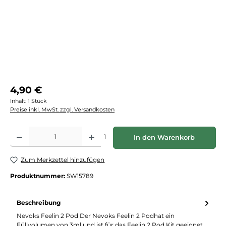
Regulärer Preis:
4,90 €
Inhalt:
1 Stück
Preise inkl. MwSt. zzgl. Versandkosten
Produkt Anzahl: Gib den gewünschten Wert ein oder benutze die Schaltflächen
1
In den Warenkorb
Zum Merkzettel hinzufügen
Produktnummer:
SW15789
Beschreibung
Nevoks Feelin 2 Pod Der Nevoks Feelin 2 Podhat ein
Füllvolumen von 3ml und ist für das Feelin 2 Pod Kit geeignet.