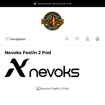
Kostenloser Versand ab 40€
Zum Hauptinhalt springen
Du hast 0 Produkt
Navigation
Nevoks Feelin 2 Pod
Bildergalerie überspringen