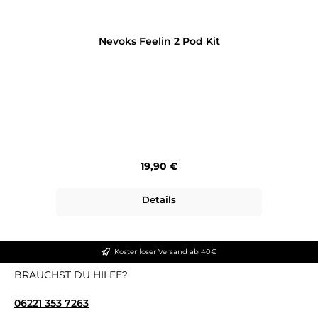
Nevoks Feelin 2 Pod Kit
Regulärer Preis:
19,90 €
Details
Kostenloser Versand ab 40€
BRAUCHST DU HILFE?
06221 353 7263