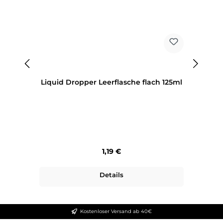
Liquid Dropper Leerflasche flach 125ml
Regulärer Preis:
1,19 €
Details
Kostenloser Versand ab 40€