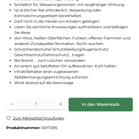
Schädlich für Wasserorganismen, mit langfristiger Wirkung.
Ist ärztlicher Rat erforderlich, Verpackung oder
Kennzeichnungsetikett bereithalten.
Darf nicht in die Hände von Kindern gelangen.
Lesen Sie sämtliche Anwei­sungen aufmerksam und befolgen
Sie diese.
Von Hitze, heißen Oberflächen, Funken, offenen Flammen und
anderen Zündquellen fernhalten. Nicht rauchen.
Schutzhandschuhe/ Schutzkleidung/Augenschutz/
Gesichtsschutz/Gehörschutz/… tragen
Bei Brand: … zum Löschen verwenden.
An einem gut belüfteten Ort aufbewahren. Kühl halten.
Inhalt/Behälter einer zugelassenen
Abfallentsorgungseinrichtung zuführen.
Wirkt ätzend auf die Atemwege.
Produkt Anzahl: Gib den gewünschten Wert ein oder benutze die Schaltflächen
In den Warenkorb
Zum Merkzettel hinzufügen
Produktnummer:
SW17285