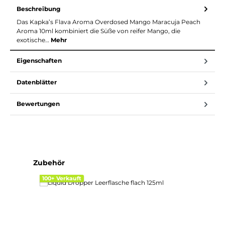
Beschreibung
Das Kapka’s Flava Aroma Overdosed Mango Maracuja Peach
Aroma 10ml kombiniert die Süße von reifer Mango, die
exotische…
Mehr
Eigenschaften
Datenblätter
Bewertungen
Produktgalerie überspringen
Zubehör
100+ Verkauft