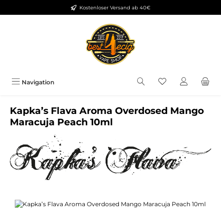
Kostenloser Versand ab 40€
Zum Hauptinhalt springen
Du hast 0 Produkt
Navigation
Kapka’s Flava Aroma Overdosed Mango
Maracuja Peach 10ml
Bildergalerie überspringen