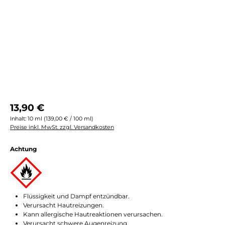
Regulärer Preis:
13,90 €
Inhalt:
10 ml
(139,00 € / 100 ml)
Preise inkl. MwSt. zzgl. Versandkosten
Achtung
Flüssigkeit und Dampf entzündbar.
Verursacht Hautreizungen.
Kann allergische Hautreaktionen verursachen.
Verursacht schwere Augenreizung.