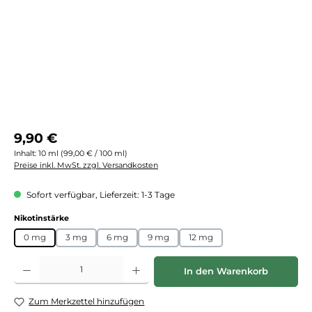
Regulärer Preis:
9,90 €
Inhalt:
10 ml
(99,00 € / 100 ml)
Preise inkl. MwSt. zzgl. Versandkosten
Sofort verfügbar, Lieferzeit: 1-3 Tage
auswählen
Nikotinstärke
0 mg
3 mg
6 mg
9 mg
12 mg
Produkt Anzahl: Gib den gewünschten Wert ein oder benutze die Schaltflächen
In den Warenkorb
Zum Merkzettel hinzufügen