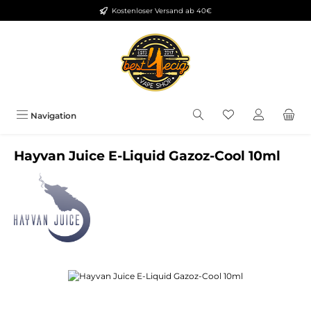
Kostenloser Versand ab 40€
Zum Hauptinhalt springen
Du hast 0 Produkt
Navigation
Hayvan Juice E-Liquid Gazoz-Cool 10ml
Bildergalerie überspringen