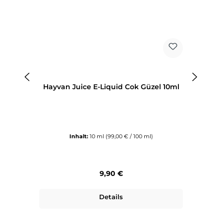
Hayvan Juice E-Liquid Cok Güzel 10ml
H
Inhalt:
10 ml
(99,00 € / 100 ml)
Regulärer Preis:
9,90 €
Details