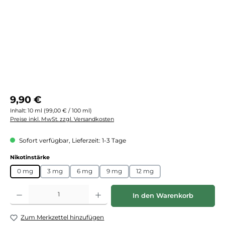
Regulärer Preis:
9,90 €
Inhalt:
10 ml
(99,00 € / 100 ml)
Preise inkl. MwSt. zzgl. Versandkosten
Sofort verfügbar, Lieferzeit: 1-3 Tage
auswählen
Nikotinstärke
0 mg
3 mg
6 mg
9 mg
12 mg
Produkt Anzahl: Gib den gewünschten Wert ein oder benutze die Schaltflächen
In den Warenkorb
Zum Merkzettel hinzufügen