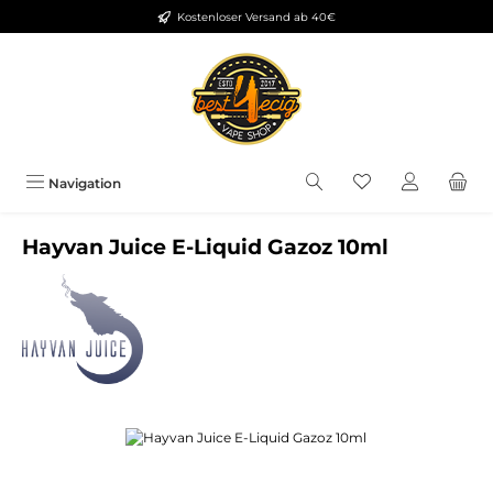
Kostenloser Versand ab 40€
Zum Hauptinhalt springen
Du hast 0 Produkt
Navigation
Hayvan Juice E-Liquid Gazoz 10ml
Bildergalerie überspringen