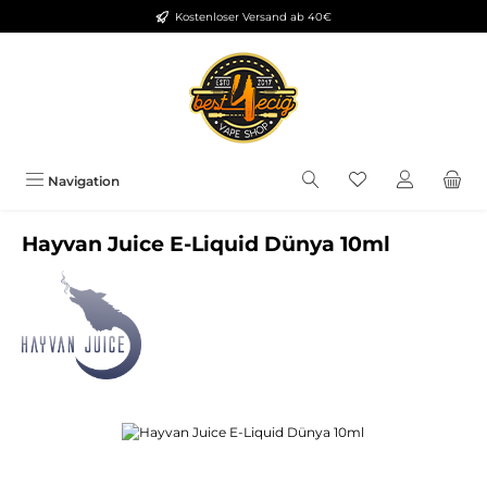
Kostenloser Versand ab 40€
Zum Hauptinhalt springen
Du hast 0 Produkt
Navigation
Hayvan Juice E-Liquid Dünya 10ml
Bildergalerie überspringen