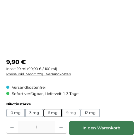
Regulärer Preis:
9,90 €
Inhalt:
10 ml
(99,00 € / 100 ml)
Preise inkl. MwSt. zzgl. Versandkosten
Versandkostenfrei
Sofort verfügbar, Lieferzeit: 1-3 Tage
auswählen
Nikotinstärke
0 mg
3 mg
6 mg
9 mg
12 mg
(Diese Option ist zurzeit nicht verfügbar.)
Produkt Anzahl: Gib den gewünschten Wert ein oder benutze die Schaltflächen
In den Warenkorb