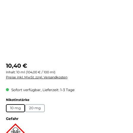
Regulärer Preis:
10,40 €
Inhalt:
10 ml
(104,00 € / 100 ml)
Preise inkl. MwSt. zzgl. Versandkosten
Sofort verfügbar, Lieferzeit: 1-3 Tage
auswählen
Nikotinstärke
10 mg
20 mg
Gefahr