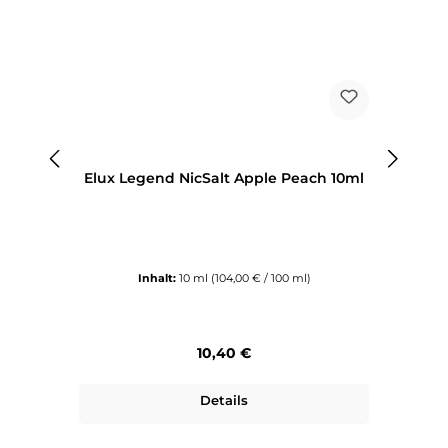
Elux Legend NicSalt Apple Peach 10ml
E
Inhalt:
10 ml
(104,00 € / 100 ml)
Regulärer Preis:
10,40 €
Details