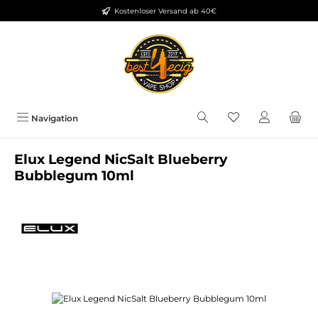
Kostenloser Versand ab 40€
Zum Hauptinhalt springen
Du hast 0 Produkt
Navigation
Elux Legend NicSalt Blueberry
Bubblegum 10ml
Bildergalerie überspringen