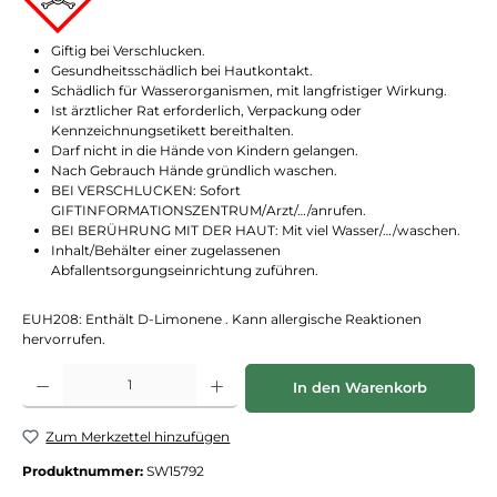
Giftig bei Verschlucken.
Gesundheitsschädlich bei Hautkontakt.
Schädlich für Wasserorganismen, mit langfristiger Wirkung.
Ist ärztlicher Rat erforderlich, Verpackung oder
Kennzeichnungsetikett bereithalten.
Darf nicht in die Hände von Kindern gelangen.
Nach Gebrauch Hände gründlich waschen.
BEI VERSCHLUCKEN: Sofort
GIFTINFORMATIONSZENTRUM/Arzt/…/anrufen.
BEI BERÜHRUNG MIT DER HAUT: Mit viel Wasser/…/waschen.
Inhalt/Behälter einer zugelassenen
Abfallentsorgungseinrichtung zuführen.
EUH208: Enthält D-Limonene . Kann allergische Reaktionen
hervorrufen.
Produkt Anzahl: Gib den gewünschten Wert ein oder benutze die Schaltflächen
In den Warenkorb
Zum Merkzettel hinzufügen
Produktnummer:
SW15792