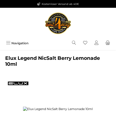
Kostenloser Versand ab 40€
Zum Hauptinhalt springen
Du hast 0 Produkt
Navigation
Elux Legend NicSalt Berry Lemonade
10ml
Bildergalerie überspringen