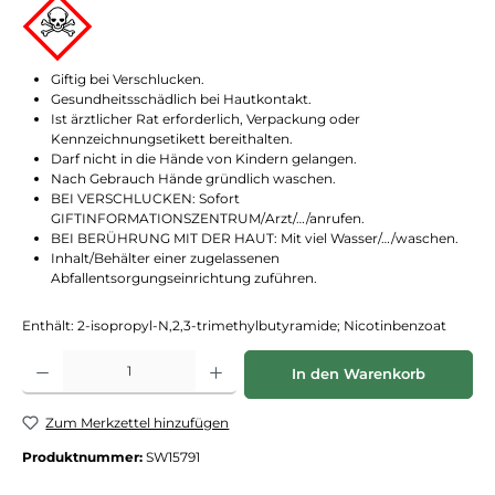
Giftig bei Verschlucken.
Gesundheitsschädlich bei Hautkontakt.
Ist ärztlicher Rat erforderlich, Verpackung oder
Kennzeichnungsetikett bereithalten.
Darf nicht in die Hände von Kindern gelangen.
Nach Gebrauch Hände gründlich waschen.
BEI VERSCHLUCKEN: Sofort
GIFTINFORMATIONSZENTRUM/Arzt/…/anrufen.
BEI BERÜHRUNG MIT DER HAUT: Mit viel Wasser/…/waschen.
Inhalt/Behälter einer zugelassenen
Abfallentsorgungseinrichtung zuführen.
Enthält: 2-isopropyl-N,2,3-trimethylbutyramide; Nicotinbenzoat
Produkt Anzahl: Gib den gewünschten Wert ein oder benutze die Schaltflächen
In den Warenkorb
Zum Merkzettel hinzufügen
Produktnummer:
SW15791