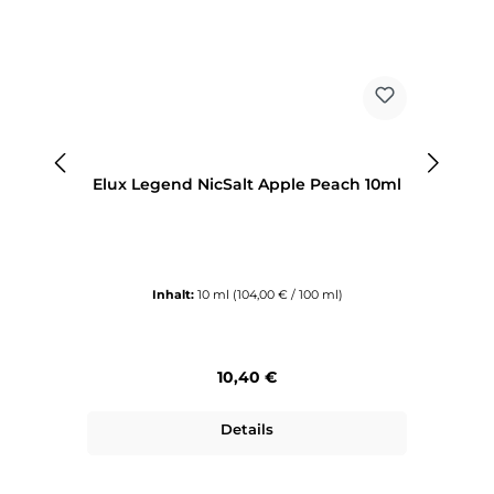
Elux Legend NicSalt Apple Peach 10ml
E
Inhalt:
10 ml
(104,00 € / 100 ml)
Regulärer Preis:
10,40 €
Details