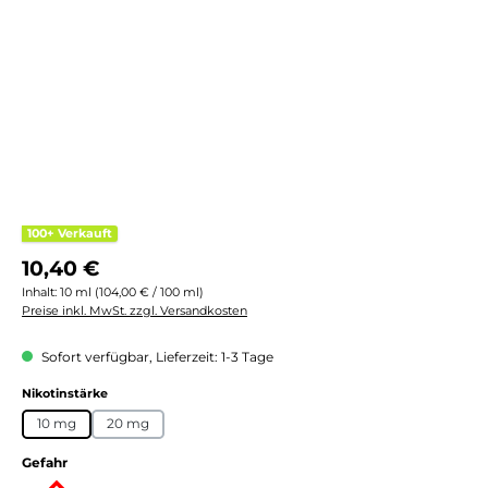
100+ Verkauft
Regulärer Preis:
10,40 €
Inhalt:
10 ml
(104,00 € / 100 ml)
Preise inkl. MwSt. zzgl. Versandkosten
Sofort verfügbar, Lieferzeit: 1-3 Tage
auswählen
Nikotinstärke
10 mg
20 mg
Gefahr