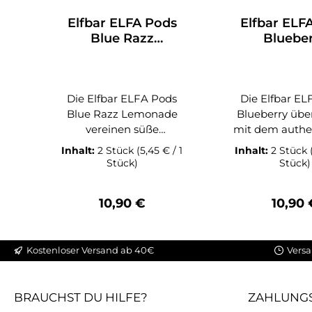
Elfbar ELFA Pods
Elfbar ELF
Blue Razz
Bluebe
Lemonade
Die Elfbar ELFA Pods
Die Elfbar EL
Blue Razz Lemonade
Blueberry üb
vereinen süße
mit dem authe
Beerenfrucht mit einer
Geschm
Inhalt:
2 Stück
(5,45 € / 1
Inhalt:
2 Stück
spritzigen
sonnengere
Stück)
Stück)
Limonadennote zu
Blaubeeren
einem besonders
intensive Bee
Regulärer Preis:
Regulä
10,90 €
10,90 
erfrischenden
verbindet 
Dampferlebnis. Die
angenehme S
Kombination aus
einer dezent sä
Kostenloser Versand ab 40€
Versa
aromatischer Blaubeere,
Note und sorgt
frischer Zitrone und
harmonis
prickelndem
Dampferlebni
BRAUCHST DU HILFE?
ZAHLUNG
Limonadencharakter
Liebhaber kla