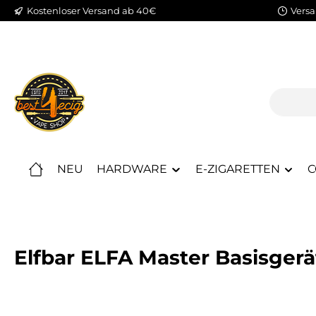
Kostenloser Versand ab 40€
Versa
m Hauptinhalt springen
Zur Suche springen
Zur Hauptnavigation springen
NEU
HARDWARE
E-ZIGARETTEN
C
Elfbar ELFA Master Basisgerä