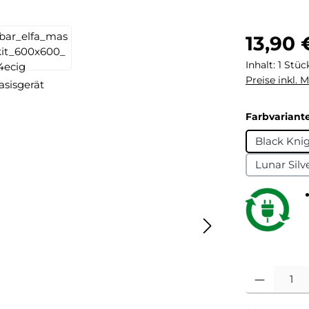
Regulärer Pr
13,90 
Inhalt:
1 Stüc
Preise inkl. 
Farbvariant
Black Kni
Lunar Silv
Produkt Anza