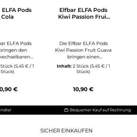
r ELFA Pods
Elfbar ELFA Pods
Cola
Kiwi Passion Fruit
Guava
fbar ELFA Pods
Die Elfbar ELFA Pods
 bringen den
Kiwi Passion Fruit Guava
wechselbaren
bringen einen
ck einer frisch
exotischen Fruchtmix
 Stück
(5,45 € / 1
Inhalt:
2 Stück
(5,45 € / 1
I
n Cola direkt in
direkt in dein ELFA Pod-
Stück)
Stück)
FA Pod-System.
System. Die
e perfekte
Kombination aus süßer
egulärer Preis:
Regulärer Preis:
10,90 €
10,90 €
ination aus
Kiwi, aromatischer
ziger Frische,
Passionsfrucht und
Z
hmer Süße und
fruchtiger Guave sorgt
Hi
ändler
Bequemer Kauf auf Rechnung
pischen Cola-
für ein intensives und
Gr
 sorgt für ein
abwechslungsreiches
hentisches
Dampferlebnis mit
SICHER EINKAUFEN
lebnis, das an
tropischem Charakter.