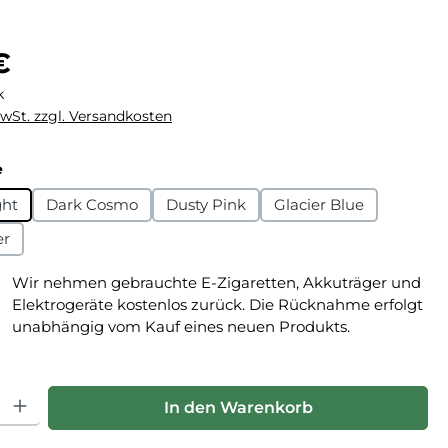
eis:
€
k
MwSt. zzgl. Versandkosten
auswählen
e
ght
Dark Cosmo
Dusty Pink
Glacier Blue
er
Wir nehmen gebrauchte E-Zigaretten, Akkuträger und
Elektrogeräte kostenlos zurück. Die Rücknahme erfolgt
unabhängig vom Kauf eines neuen Produkts.
hl: Gib den gewünschten Wert ein oder benutze die Schaltfläche
In den Warenkorb