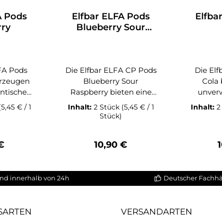
A Pods
Elfbar ELFA Pods
Elfba
rry
Blueberry Sour
Raspberry
FA Pods
Die Elfbar ELFA CP Pods
Die El
erzeugen
Blueberry Sour
Cola
ntischen
Raspberry bieten eine
unver
ack
intensive
Geschma
(5,45 € / 1
Inhalt:
2 Stück
(5,45 € / 1
Inhalt:
2
ifter
Beerenkombination aus
geöffnete
Stück)
. Das
süßer Blaubeere und
dein EL
renaroma
spritzig-saurer
Di
rer Preis:
Regulärer Preis:
R
€
10,90 €
eine
Himbeere, die für ein
Komb
üße mit
lebendiges und
sprit
uerlichen
ausgewogenes
angene
nd innerhalb von 24h
Deutscher Fachh
 für ein
Geschmackserlebnis
den ty
ches
sorgt. Die fruchtige Süße
Aromen
s, das
wird von einer
aut
SARTEN
VERSANDARTEN
ssischer
angenehmen Säure
Dampfer