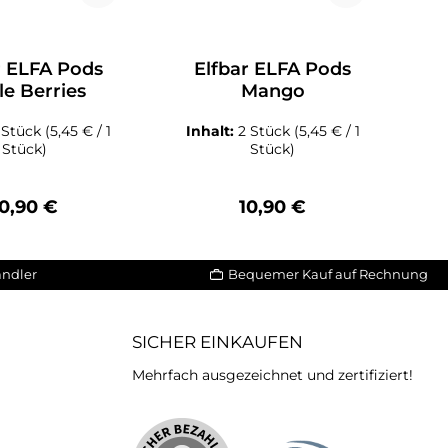
r ELFA Pods
Elfbar ELFA Pods
le Berries
Mango
 Stück
(5,45 € / 1
Inhalt:
2 Stück
(5,45 € / 1
I
Stück)
Stück)
egulärer Preis:
Regulärer Preis:
10,90 €
10,90 €
ändler
Bequemer Kauf auf Rechnung
SICHER EINKAUFEN
Mehrfach ausgezeichnet und zertifiziert!
iertes Bild 2