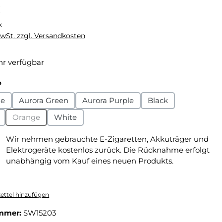
eis:
€
k
MwSt. zzgl. Versandkosten
r verfügbar
auswählen
e
ue
Aurora Green
Aurora Purple
Black
Orange
White
(Diese Option ist zurzeit nicht verfügbar.)
Wir nehmen gebrauchte E-Zigaretten, Akkuträger und
Elektrogeräte kostenlos zurück. Die Rücknahme erfolgt
unabhängig vom Kauf eines neuen Produkts.
ttel hinzufügen
mmer:
SW15203