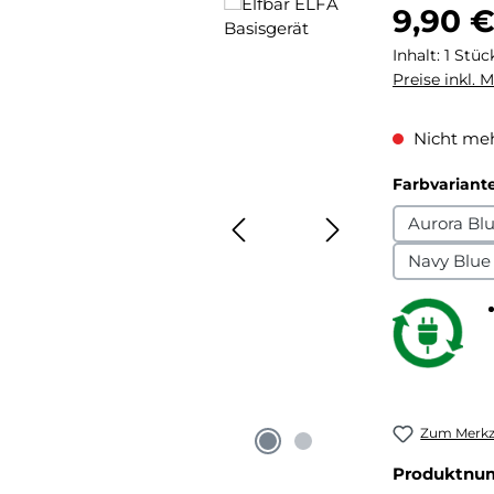
Regulärer Pr
9,90 
Inhalt:
1 Stüc
Preise inkl. 
Nicht meh
Farbvariant
Aurora Bl
Navy Blue
Zum Merkze
Produktnu