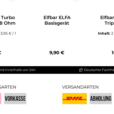
 Turbo
Elfbar ELFA
Elfba
,8 Ohm
Basisgerät
Trip
(3,95 € / 1
Inhalt:
2
rer Preis:
Regulärer Preis:
R
€
9,90 €
nd innerhalb von 24h
Deutscher Fachh
SARTEN
VERSANDARTEN
Vorkasse
Benutzerdefiniertes Bild 1
Benutzerdefin