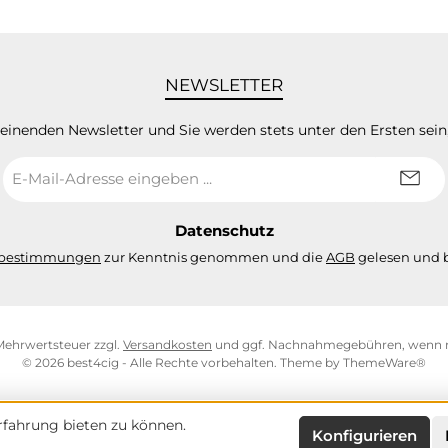
NEWSLETTER
heinenden Newsletter und Sie werden stets unter den Ersten sei
E-
Mail-
Adresse
*
Datenschutz
zbestimmungen
zur Kenntnis genommen und die
AGB
gelesen und b
. Mehrwertsteuer zzgl.
Versandkosten
und ggf. Nachnahmegebühren, wenn n
© 2026 best4cig - Alle Rechte vorbehalten. Theme by
ThemeWare®
fahrung bieten zu können.
Konfigurieren