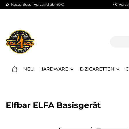
Kostenloser Versand ab 40€
Versa
m Hauptinhalt springen
Zur Suche springen
Zur Hauptnavigation springen
NEU
HARDWARE
E-ZIGARETTEN
C
Elfbar ELFA Basisgerät