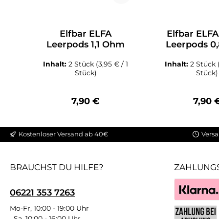
Elfbar ELFA
Elfbar ELFA
Leerpods 1,1 Ohm
Leerpods 0
Inhalt:
2 Stück
(3,95 € / 1
Inhalt:
2 Stück
Stück)
Stück)
Regulärer Preis:
Regulä
7,90 €
7,90 
Kostenloser Versand ab 40€
Versa
BRAUCHST DU HILFE?
ZAHLUNG
06221 353 7263
Klarna
Mo-Fr, 10:00 - 19:00 Uhr
Sa, 10:00 - 16:00 Uhr