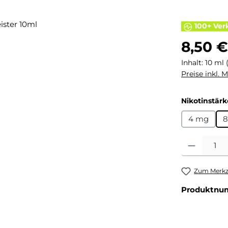
100+ Ver
Regulärer Pr
8,50 €
Inhalt:
10 ml
Preise inkl. 
Nikotinstärk
4 mg
8
Produkt Anza
Zum Merkze
Produktnu