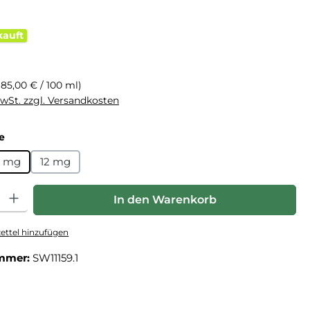
kauft
eis:
(85,00 € / 100 ml)
MwSt. zzgl. Versandkosten
auswählen
e
 mg
12 mg
hl: Gib den gewünschten Wert ein oder benutze die Schaltfläche
In den Warenkorb
ttel hinzufügen
mmer:
SW11159.1