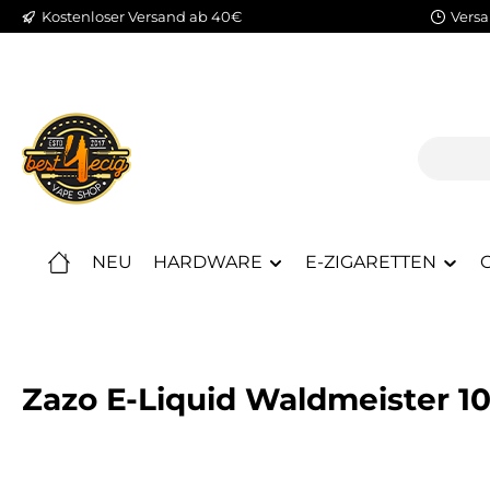
Kostenloser Versand ab 40€
Versa
m Hauptinhalt springen
Zur Suche springen
Zur Hauptnavigation springen
NEU
HARDWARE
E-ZIGARETTEN
C
Zazo E-Liquid Waldmeister 1