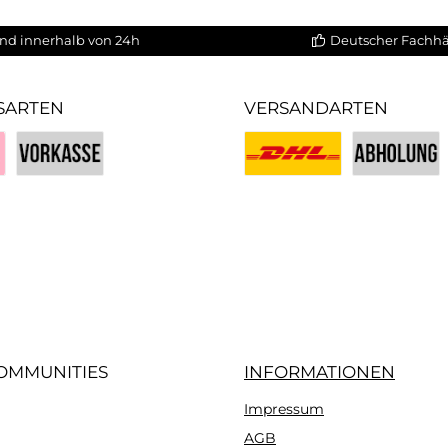
nd innerhalb von 24h
Deutscher Fachh
SARTEN
VERSANDARTEN
Vorkasse
Benutzerdefiniertes Bild 1
Benutzerdefin
iertes Bild 3
OMMUNITIES
INFORMATIONEN
Impressum
gram
AGB