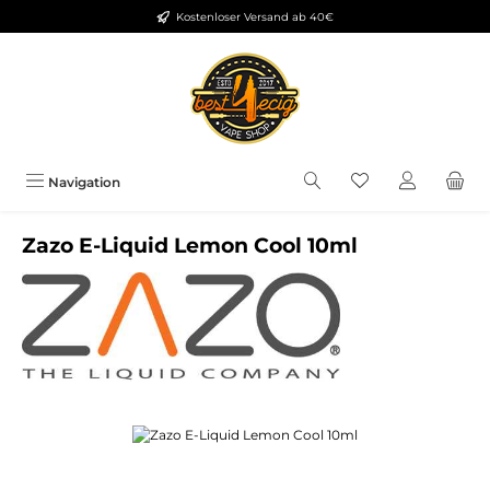
Kostenloser Versand ab 40€
Zum Hauptinhalt springen
Du hast 0 Produkt
Navigation
Zazo E-Liquid Lemon Cool 10ml
Bildergalerie überspringen