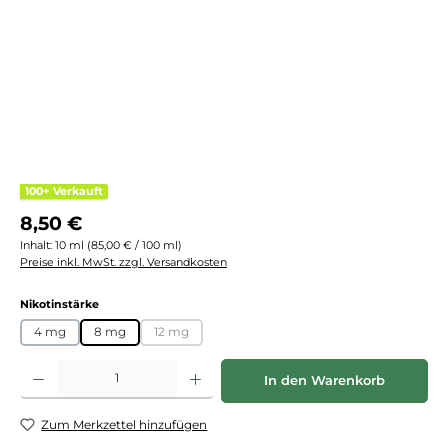
100+ Verkauft
Regulärer Preis:
8,50 €
Inhalt:
10 ml
(85,00 € / 100 ml)
Preise inkl. MwSt. zzgl. Versandkosten
auswählen
Nikotinstärke
4 mg
8 mg
12 mg
(Diese Option ist zurzeit nicht verfügbar.)
Produkt Anzahl: Gib den gewünschten Wert ein oder benutze die Schaltflächen
In den Warenkorb
Zum Merkzettel hinzufügen