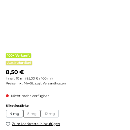
100+ Verkauft
Auslaufartikel
Regulärer Preis:
8,50 €
Inhalt:
10 ml
(85,00 € / 100 ml)
Preise inkl. MwSt. zzgl. Versandkosten
Nicht mehr verfügbar
auswählen
Nikotinstärke
4 mg
8 mg
12 mg
(Diese Option ist zurzeit nicht verfügbar.)
(Diese Option ist zurzeit nicht verfügbar.)
Zum Merkzettel hinzufügen