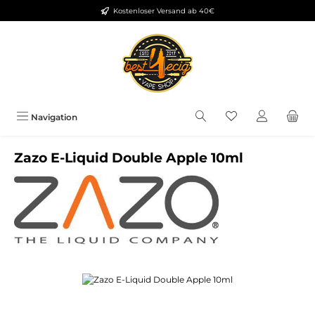
Kostenloser Versand ab 40€
Zum Hauptinhalt springen
Du hast 0 Produkt
Navigation
Zazo E-Liquid Double Apple 10ml
Bildergalerie überspringen