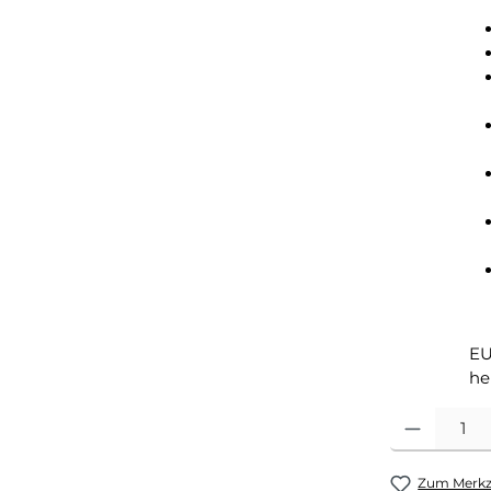
EU
he
Produkt Anza
Zum Merkze