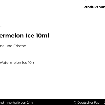
Produktnu
ermelon Ice 10ml
ne und Frische.
t Watermelon Ice 10ml
nd innerhalb von 24h
Deutscher Fachh