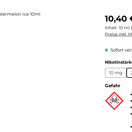
Regulärer Pr
10,40 
Inhalt:
10 ml
Preise inkl. 
Sofort ver
Nikotinstärk
10 mg
Gefahr