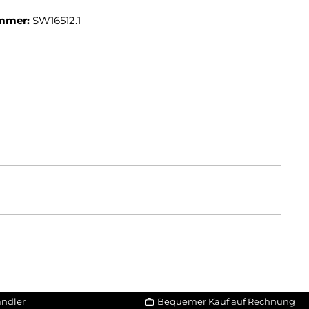
mmer:
SW16512.1
ändler
Bequemer Kauf auf Rechnung