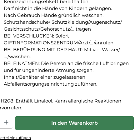
Kennzeichnungsetikett bereithalten.
Darf nicht in die Hände von Kindern gelangen.
Nach Gebrauch Hände gründlich waschen.
Schutzhandschuhe/ Schutzkleidung/Augenschutz/
Gesichtsschutz/Gehörschutz/… tragen
BEI VERSCHLUCKEN: Sofort
GIFTINFORMATIONSZENTRUM/Arzt/…/anrufen.
BEI BERÜHRUNG MIT DER HAUT: Mit viel Wasser/
…/waschen.
BEI EINATMEN: Die Person an die frische Luft bringen
und für ungehinderte Atmung sorgen.
Inhalt/Behälter einer zugelassenen
Abfallentsorgungseinrichtung zuführen.
H208: Enthält Linalool. Kann allergische Reaktionen
rvorrufen.
hl: Gib den gewünschten Wert ein oder benutze die Schaltfläche
In den Warenkorb
ttel hinzufügen