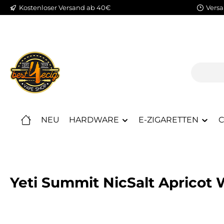
Kostenloser Versand ab 40€
Versa
m Hauptinhalt springen
Zur Suche springen
Zur Hauptnavigation springen
NEU
HARDWARE
E-ZIGARETTEN
C
Yeti Summit NicSalt Apricot