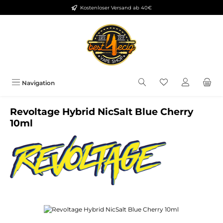
Kostenloser Versand ab 40€
Zum Hauptinhalt springen
Du hast 0 Produkt
Navigation
Revoltage Hybrid NicSalt Blue Cherry
10ml
Bildergalerie überspringen