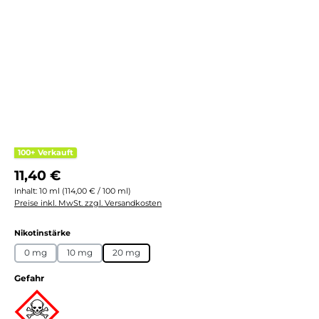
100+ Verkauft
Regulärer Preis:
11,40 €
Inhalt:
10 ml
(114,00 € / 100 ml)
Preise inkl. MwSt. zzgl. Versandkosten
auswählen
Nikotinstärke
0 mg
10 mg
20 mg
Gefahr