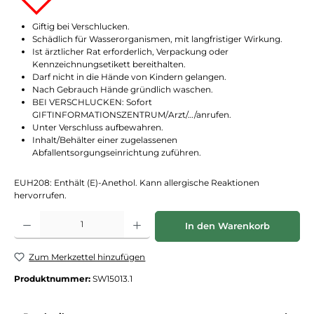
Giftig bei Verschlucken.
Schädlich für Wasserorganismen, mit langfristiger Wirkung.
Ist ärztlicher Rat erforderlich, Verpackung oder
Kennzeichnungsetikett bereithalten.
Darf nicht in die Hände von Kindern gelangen.
Nach Gebrauch Hände gründlich waschen.
BEI VERSCHLUCKEN: Sofort
GIFTINFORMATIONSZENTRUM/Arzt/…/anrufen.
Unter Verschluss aufbewahren.
Inhalt/Behälter einer zugelassenen
Abfallentsorgungseinrichtung zuführen.
EUH208: Enthält (E)-Anethol. Kann allergische Reaktionen
hervorrufen.
Produkt Anzahl: Gib den gewünschten Wert ein oder benutze die Schaltflächen
In den Warenkorb
Zum Merkzettel hinzufügen
Produktnummer:
SW15013.1