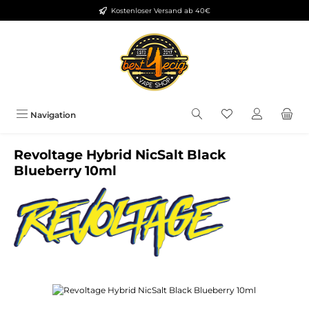
Kostenloser Versand ab 40€
Zum Hauptinhalt springen
Du hast 0 Produkt
Navigation
Revoltage Hybrid NicSalt Black
Blueberry 10ml
Bildergalerie überspringen