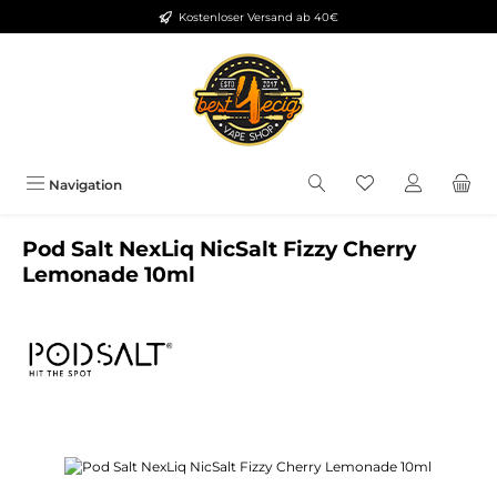
Kostenloser Versand ab 40€
Zum Hauptinhalt springen
Du hast 0 Produkt
Navigation
Pod Salt NexLiq NicSalt Fizzy Cherry
Lemonade 10ml
Bildergalerie überspringen