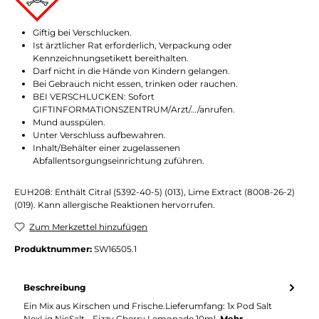
Giftig bei Verschlucken.
Ist ärztlicher Rat erforderlich, Verpackung oder
Kennzeichnungsetikett bereithalten.
Darf nicht in die Hände von Kindern gelangen.
Bei Gebrauch nicht essen, trinken oder rauchen.
BEI VERSCHLUCKEN: Sofort
GIFTINFORMATIONSZENTRUM/Arzt/…/anrufen.
Mund ausspülen.
Unter Verschluss aufbewahren.
Inhalt/Behälter einer zugelassenen
Abfallentsorgungseinrichtung zuführen.
EUH208: Enthält Citral (5392-40-5) (013), Lime Extract (8008-26-2)
(019). Kann allergische Reaktionen hervorrufen.
Zum Merkzettel hinzufügen
Produktnummer:
SW16505.1
Beschreibung
Ein Mix aus Kirschen und Frische.Lieferumfang: 1x Pod Salt
NexLiq NicSalt - Fizzy Cherry Lemonade 10ml
Mehr