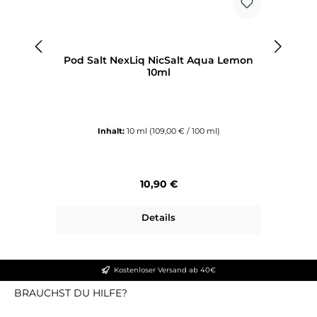
Pod Salt NexLiq NicSalt Aqua Lemon
10ml
Inhalt:
10 ml
(109,00 € / 100 ml)
Regulärer Preis:
10,90 €
Details
Kostenloser Versand ab 40€
BRAUCHST DU HILFE?