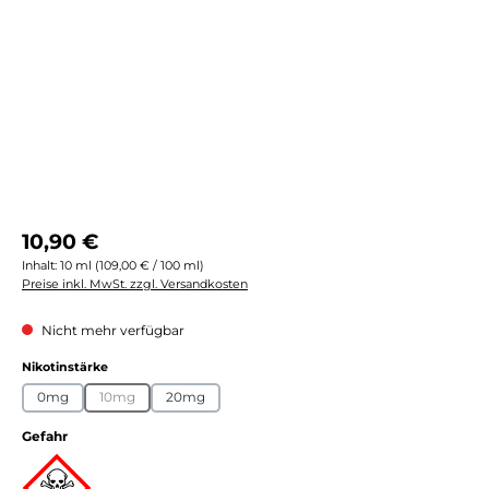
Regulärer Preis:
10,90 €
Inhalt:
10 ml
(109,00 € / 100 ml)
Preise inkl. MwSt. zzgl. Versandkosten
Nicht mehr verfügbar
auswählen
Nikotinstärke
0mg
10mg
20mg
(Diese Option ist zurzeit nicht verfügbar.)
Gefahr