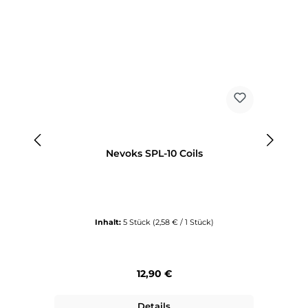
Nevoks SPL-10 Coils
Inhalt:
5 Stück
(2,58 € / 1 Stück)
Regulärer Preis:
12,90 €
Details