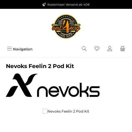
Kostenloser Versand ab 40€
Zum Hauptinhalt springen
Du hast 0 Produkt
Navigation
Nevoks Feelin 2 Pod Kit
Bildergalerie überspringen