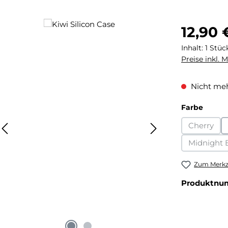
Regulärer Pr
12,90 
Inhalt:
1 Stüc
Preise inkl. 
Nicht meh
auswä
Farbe
Cherry
(Diese O
Midnight 
(Die
Zum Merkze
Produktnu