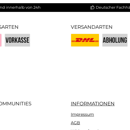
nd innerhalb von 24h
Deutscher Fachh
SARTEN
VERSANDARTEN
Vorkasse
Benutzerdefiniertes Bild 1
Benutzerdefin
iertes Bild 3
OMMUNITIES
INFORMATIONEN
Impressum
gram
AGB