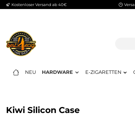
Kostenloser Versand ab 40€
Versa
m Hauptinhalt springen
Zur Suche springen
Zur Hauptnavigation springen
NEU
HARDWARE
E-ZIGARETTEN
Kiwi Silicon Case