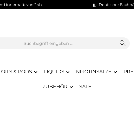
nd innerhalb von 24h
Deutscher Fachh
COILS & PODS
LIQUIDS
NIKOTINSALZE
PRE
ZUBEHÖR
SALE