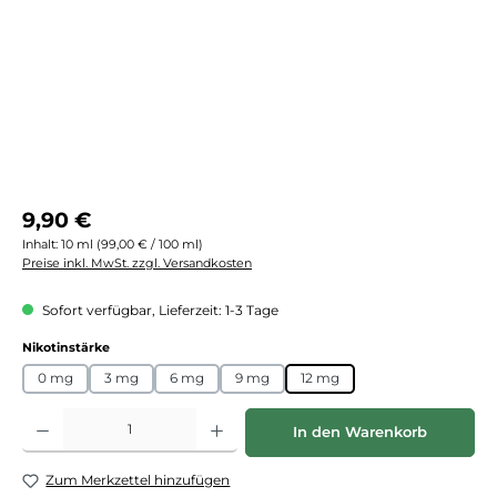
Regulärer Preis:
9,90 €
Inhalt:
10 ml
(99,00 € / 100 ml)
Preise inkl. MwSt. zzgl. Versandkosten
Sofort verfügbar, Lieferzeit: 1-3 Tage
auswählen
Nikotinstärke
0 mg
3 mg
6 mg
9 mg
12 mg
Produkt Anzahl: Gib den gewünschten Wert ein oder benutze die Schaltflächen
In den Warenkorb
Zum Merkzettel hinzufügen