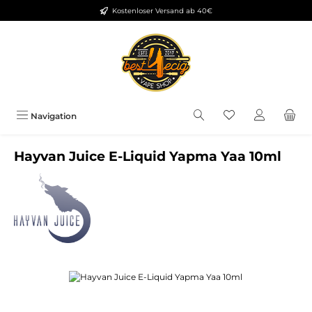
Kostenloser Versand ab 40€
Zum Hauptinhalt springen
Du hast 0 Produkt
Navigation
Hayvan Juice E-Liquid Yapma Yaa 10ml
Bildergalerie überspringen