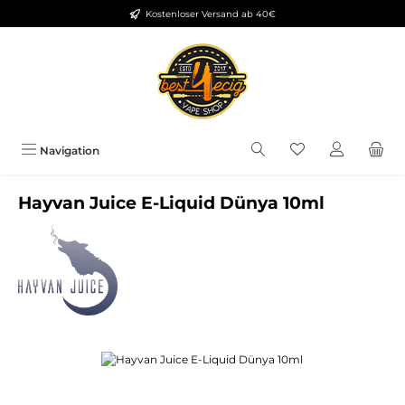
Kostenloser Versand ab 40€
Zum Hauptinhalt springen
Du hast 0 Produkt
Navigation
Hayvan Juice E-Liquid Dünya 10ml
Bildergalerie überspringen