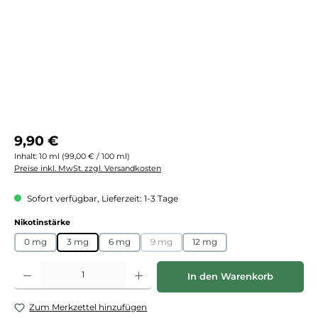
Regulärer Preis:
9,90 €
Inhalt:
10 ml
(99,00 € / 100 ml)
Preise inkl. MwSt. zzgl. Versandkosten
Sofort verfügbar, Lieferzeit: 1-3 Tage
auswählen
Nikotinstärke
0 mg
3 mg
6 mg
9 mg
12 mg
(Diese Option ist zurzeit nicht verfügbar.)
Produkt Anzahl: Gib den gewünschten Wert ein oder benutze die Schaltflächen
In den Warenkorb
Zum Merkzettel hinzufügen