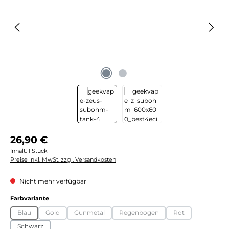
Regulärer Preis:
26,90 €
Inhalt:
1 Stück
Preise inkl. MwSt. zzgl. Versandkosten
Nicht mehr verfügbar
auswählen
Farbvariante
Blau
Gold
Gunmetal
Regenbogen
Rot
(Diese Option ist zurzeit nicht verfügbar.)
(Diese Option ist zurzeit nicht verfügbar.)
(Diese Option ist zurzeit nicht verfügbar.)
(Diese Option ist zurzeit nicht ve
(Diese Option ist z
Schwarz