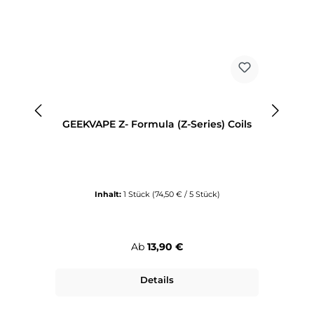
GEEKVAPE Z- Formula (Z-Series) Coils
Inhalt:
1 Stück
(74,50 € / 5 Stück)
Regulärer Preis:
Ab
13,90 €
Details