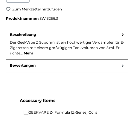
Zum Merkzettel hinzufügen
Produktnummer:
SW13256.3
Beschreibung
Der GeekVape Z Subohm ist ein hochwertiger Verdampfer für E-
Zigaretten mit einem großzügigen Tankvolumen von 5 ml. Er
richte…
Mehr
Bewertungen
Produktgalerie überspringen
Accessory Items