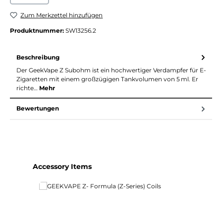
Zum Merkzettel hinzufügen
Produktnummer:
SW13256.2
Beschreibung
Der GeekVape Z Subohm ist ein hochwertiger Verdampfer für E-
Zigaretten mit einem großzügigen Tankvolumen von 5 ml. Er
richte…
Mehr
Bewertungen
Produktgalerie überspringen
Accessory Items