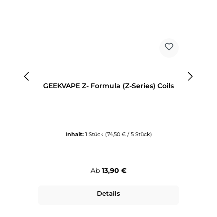
GEEKVAPE Z- Formula (Z-Series) Coils
Inhalt:
1 Stück
(74,50 € / 5 Stück)
Regulärer Preis:
Ab
13,90 €
Details