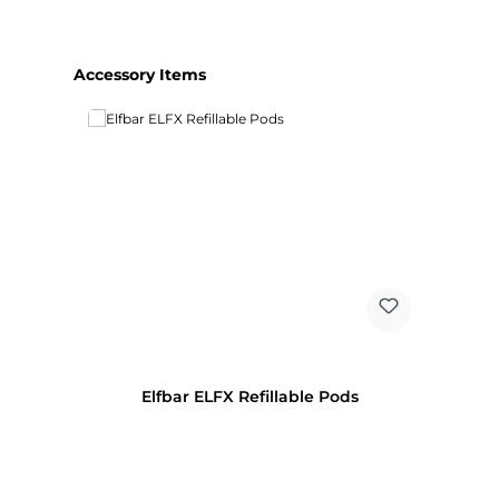
Produktgalerie überspringen
Accessory Items
Elfbar ELFX Refillable Pods