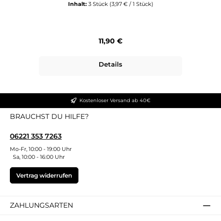
Inhalt:
3 Stück
(3,97 € / 1 Stück)
Regulärer Preis:
11,90 €
Details
Kostenloser Versand ab 40€
BRAUCHST DU HILFE?
06221 353 7263
Mo-Fr, 10:00 - 19:00 Uhr
Sa, 10:00 - 16:00 Uhr
Vertrag widerrufen
ZAHLUNGSARTEN