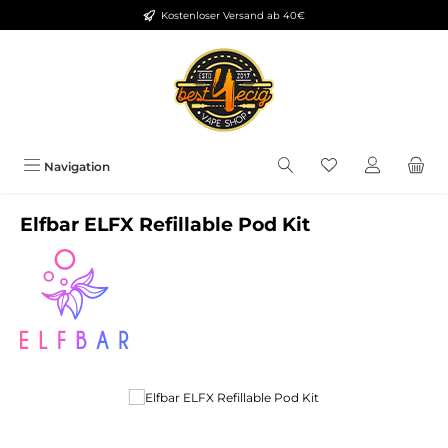
Kostenloser Versand ab 40€
Zum Hauptinhalt springen
Du hast 0 Produkt
Navigation
Elfbar ELFX Refillable Pod Kit
Bildergalerie überspringen